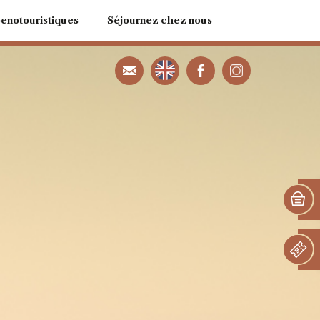
oenotouristiques
Séjournez chez nous
votre activité
Notre Chambre d’hôte
 Dégustation
Notre Gîte de France
s Viniscène
u fil des Sens
d’Assemblage
eno-gourmandes
 Chocolats
dins d’Aure
élo électrique
s d'orientation
vaux de la vigne