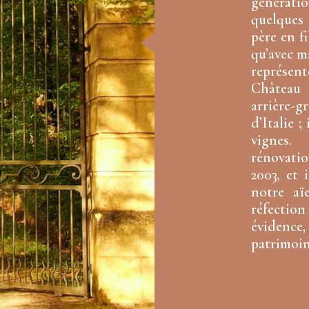
générat
quelques
père en fi
qu’avec m
représen
Château 
arrière-
d’Italie ;
vignes.
rénovati
2003, et 
notre aï
réfectio
évidence,
patrimoin