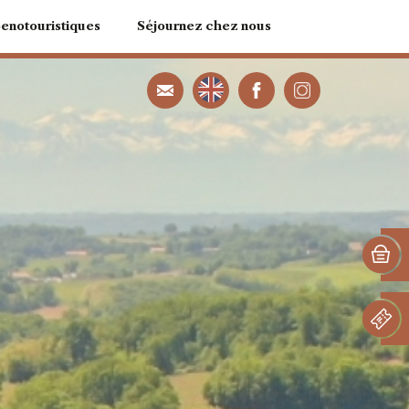
oenotouristiques
Séjournez chez nous
votre activité
Notre Chambre d’hôte
 Dégustation
Notre Gîte de France
s Viniscène
u fil des Sens
d’Assemblage
eno-gourmandes
 Chocolats
dins d’Aure
élo électrique
s d'orientation
vaux de la vigne