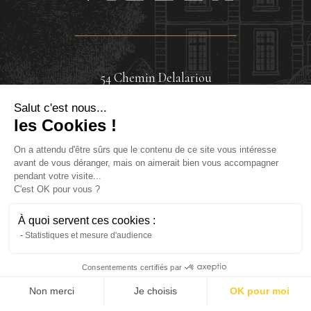
54 Chemin Delalariou
32400 Viella
05 62 69 75 81
Salut c'est nous...
les Cookies !
On a attendu d'être sûrs que le contenu de ce site vous intéresse
avant de vous déranger, mais on aimerait bien vous accompagner
Nous contacter
pendant votre visite...
C'est OK pour vous ?
À quoi servent ces cookies :
Réservez votre activité !
Statistiques et mesure d'audience
Consentements certifiés par
Non merci
Je choisis
OK pour moi
ACCUEIL