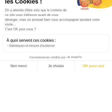
les Cookies !
On a attendu d'être sûrs que le contenu de
ce site vous intéresse avant de vous
déranger, mais on aimerait bien vous accompagner pendant votre
visite...
C'est OK pour vous ?
À quoi servent ces cookies :
Statistiques et mesure d'audience
Consentements certifiés par
Non merci
Je choisis
OK pour moi
Axeptio consent
Plateforme de Gestion du Consentement : Personnalisez vos Options
Notre plateforme vous permet d'adapter et de gérer vos paramètres de confide
Les 5 du vin