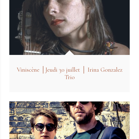
Viniscène │Jeudi 30 juillet │ Irina Gonzalez
Trio