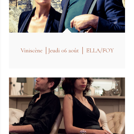
Viniscène │Jeudi 06 août │ ELLA/FOY